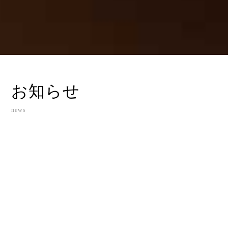
お知らせ
news
2025年11月13日
お知らせ
「にくほんぽ赤」不良品回収完了のお知らせ
2025年08月10日
おいしいレシピ
残暑を乗り切る!「百刻味噌」の夏野菜レシピ
2025年07月05日
おいしいレシピ